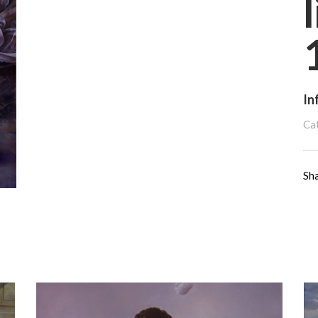
In
Ca
Sh