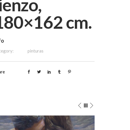
lienzo,
180×162 cm.
fo
tegory:
pinturas
are