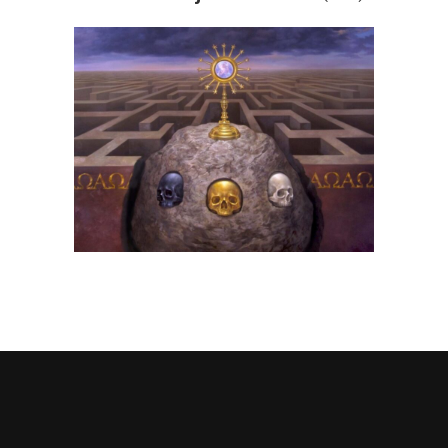
cia
Trinidad Génesis
pinturas