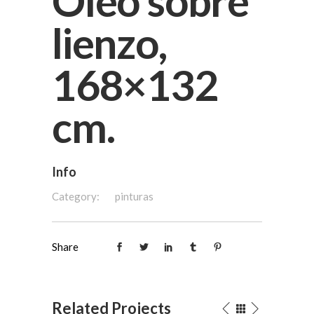
Oleo sobre
lienzo,
168×132
cm.
Info
Category:
pinturas
Share
Related Projects